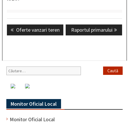
Navigare
Previous
Oferte vanzari teren
Next
Raportul primarului
în
post:
post:
articole
Caută
după:
Monitor Oficial Local
Monitor Oficial Local