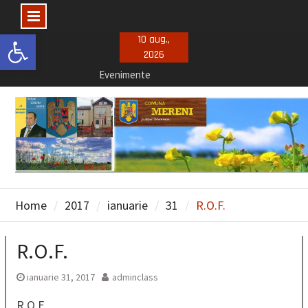
Deschide bara de unelte
Skip
10 aug.,
2026
to
Evenimente
content
Concursuri posturi vacante
Selectie consiliu de administratie
Home
2017
ianuarie
31
R.O.F.
R.O.F.
ianuarie 31, 2017
adminclass
R.O.F.